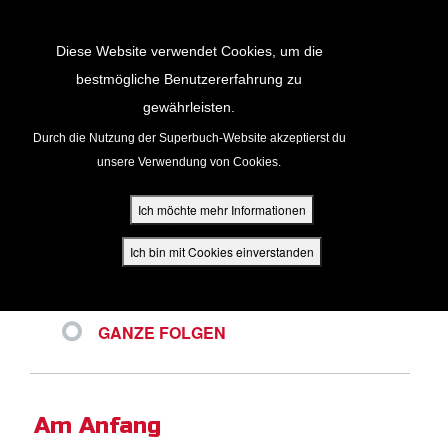
Return to Content
Diese Website verwendet Cookies, um die
bestmögliche Benutzererfahrung zu
VIDEOS
gewährleisten.
cken
Durch die Nutzung der Superbuch-Website akzeptierst du
unsere Verwendung von Cookies.
ür Eltern
Ich möchte mehr Informationen
NEUESTE
den
Ich bin mit Cookies einverstanden
BELIEBTE VIDEOS
VIDEOCLIPS
GANZE FOLGEN
App
Am Anfang
buch Bibel App