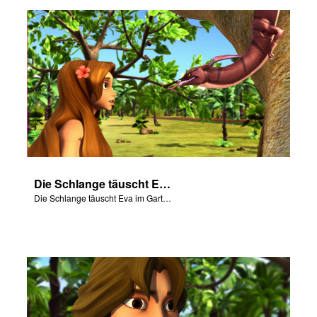
ggen
den
he ändern
Die Schlange täuscht Eva im Garten Eden.
Die Schlange täuscht Eva im Garten Eden.