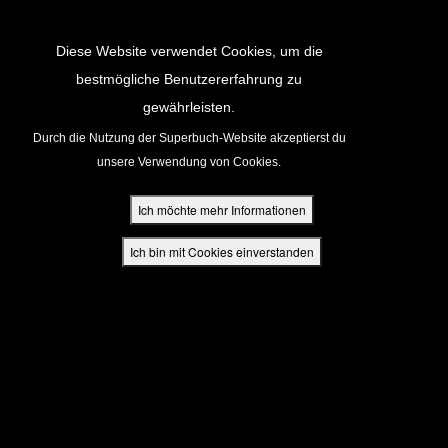
Return to Content
Diese Website verwendet Cookies, um die
bestmögliche Benutzererfahrung zu
gewährleisten.
cken
Durch die Nutzung der Superbuch-Website akzeptierst du
unsere Verwendung von Cookies.
ür Eltern
Ich möchte mehr Informationen
den
Ich bin mit Cookies einverstanden
App
buch Bibel App