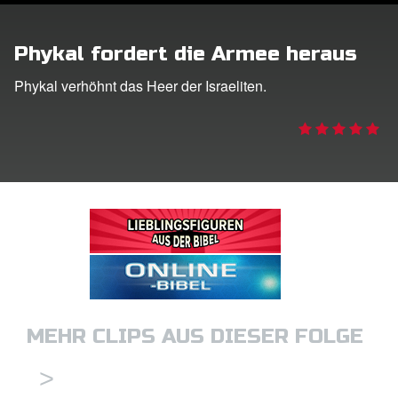
ggen
Phykal fordert die Armee heraus
den
Phykal verhöhnt das Heer der Israeliten.
he ändern
MEHR CLIPS AUS DIESER FOLGE
>