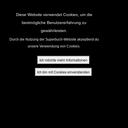
Return to Content
Diese Website verwendet Cookies, um die
bestmögliche Benutzererfahrung zu
gewährleisten.
cken
Durch die Nutzung der Superbuch-Website akzeptierst du
unsere Verwendung von Cookies.
ür Eltern
Ich möchte mehr Informationen
den
Ich bin mit Cookies einverstanden
App
buch Bibel App