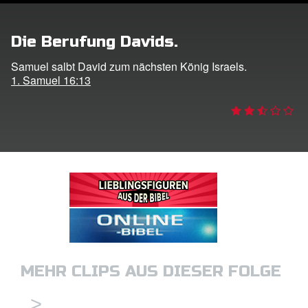
ggen
Die Berufung Davids.
den
Samuel salbt David zum nächsten König Israels.
1. Samuel 16:13
he ändern
MEHR CLIPS AUS DIESER FOLGE
>