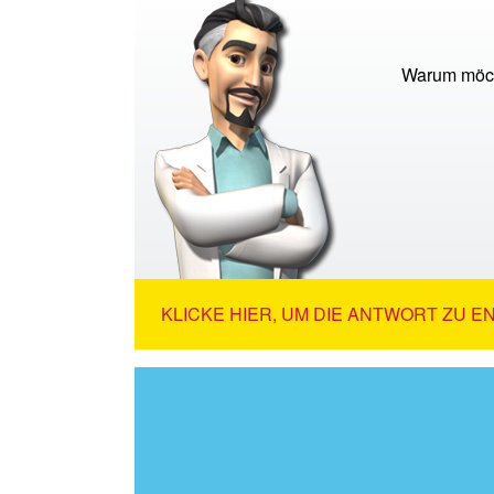
Warum möch
KLICKE HIER, UM DIE ANTWORT ZU E