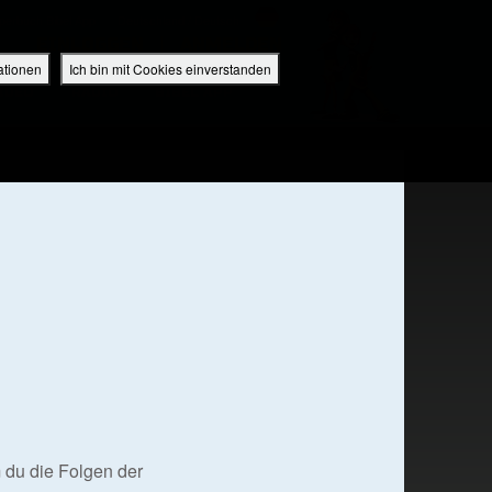
perbuch Bibel App
Deutschland / Deutsch
EINLOGGEN
ANMELDEN
ationen
Ich bin mit Cookies einverstanden
IDEO
RADIO
BIBEL APP
 du die Folgen der