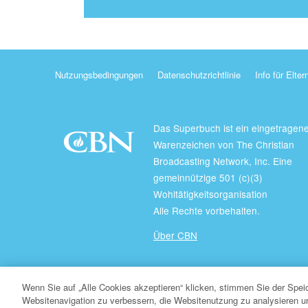
Nutzungsbedingungen
Datenschutzrichtlinie
Info für Elter
Das Superbuch ist ein eingetragen
Warenzeichen von The Christian
Broadcasting Network, Inc. Eine
gemeinnützige 501 (c)(3)
Wohltätigkeitsorganisation
Alle Rechte vorbehalten.
Über CBN
© Copyright 2026 Christian Broadcasting Network.
Wenn Sie auf „Alle Cookies akzeptieren“ klicken, stimmen Sie der Spe
Websitenavigation zu verbessern, die Websitenutzung zu analysieren 