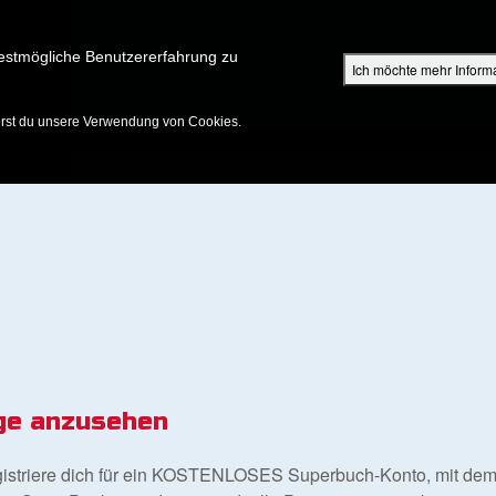
Su
estmögliche Benutzererfahrung zu
Ich möchte mehr Inform
ENTDECKEN
SHOP FÜR ELTERN
EPISODEN
BIBEL
V
erst du unsere Verwendung von Cookies.
ge anzusehen
gistriere dich für ein KOSTENLOSES Superbuch-Konto, mit dem