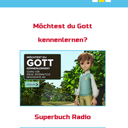
App
Möchtest du Gott
buch Bibel App
kennenlernen?
ggen
den
he ändern
Superbuch Radio