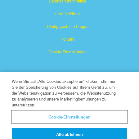
Datenschutzrichtlinie
Info für Eltern
Häufig gestellte Fragen
Kontakt
Cookie-Einstellungen
Wenn Sie auf „Alle Cookies akzeptieren“ klicken, stimmen
Sie der Speicherung von Cookies auf Ihrem Gerät zu, um
die Websitenavigation zu verbessern, die Websitenutzung
Das Superbuch ist ein eingetragenes Warenzeichen von The
zu analysieren und unsere Marketingbemühungen zu
unterstützen.
Christian Broadcasting Network, Inc. Eine gemeinnützige 501
(c)(3) Wohltätigkeitsorganisation
Cookie-Einstellungen
Alle Rechte vorbehalten.
Über CBN
Alle ablehnen