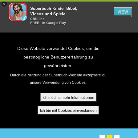
×
Superbuch Kinder Bibel,
VIEW
Videos und Spiele
CBN, Inc.
FREE - In Google Play
Return to Content
Diese Website verwendet Cookies, um die
bestmögliche Benutzererfahrung zu
gewährleisten.
cken
Durch die Nutzung der Superbuch-Website akzeptierst du
unsere Verwendung von Cookies.
ür Eltern
Ich möchte mehr Informationen
den
Ich bin mit Cookies einverstanden
The FREE Superbook Bible
App
Available Now on iPad & Kindle
DOWNLOAD NOW! ➤