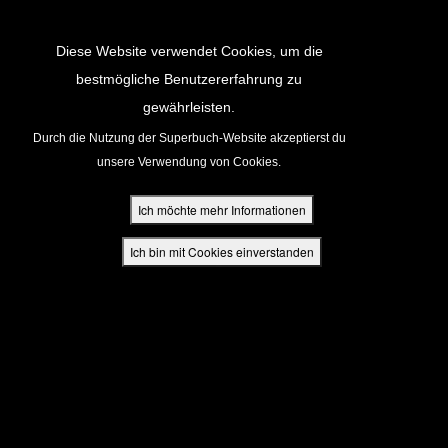
Return to Content
Diese Website verwendet Cookies, um die
bestmögliche Benutzererfahrung zu
gewährleisten.
cken
Durch die Nutzung der Superbuch-Website akzeptierst du
unsere Verwendung von Cookies.
ür Eltern
Ich möchte mehr Informationen
den
Ich bin mit Cookies einverstanden
App
buch Bibel App