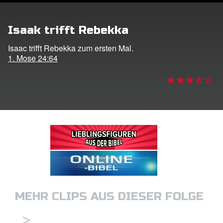
ggen
Isaak trifft Rebekka
den
Isaac trifft Rebekka zum ersten Mal.
1. Mose 24:64
he ändern
MEHR CLIPS AUS DIESER FOLGE
>