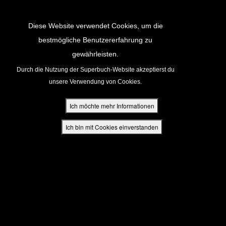
Return to Content
Diese Website verwendet Cookies, um die
bestmögliche Benutzererfahrung zu
gewährleisten.
cken
Durch die Nutzung der Superbuch-Website akzeptierst du
unsere Verwendung von Cookies.
ür Eltern
Ich möchte mehr Informationen
den
Ich bin mit Cookies einverstanden
App
buch Bibel App