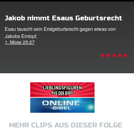
ggen
Jakob nimmt Esaus Geburtsrecht
den
Esau tauscht sein Erstgeburtsrecht gegen etwas von
Jakobs Eintopf.
he ändern
1. Mose 25:27
MEHR CLIPS AUS DIESER FOLGE