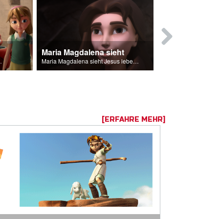
Maria Magdalena sieht
Der Fall vo
 Jesu töten.
Maria Magdalena sieht Jesus lebendig.
[ERFAHRE MEHR]