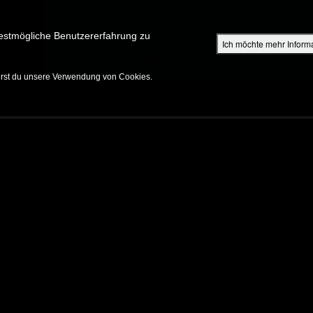
Su
estmögliche Benutzererfahrung zu
Ich möchte mehr Inform
ENTDECKEN
SHOP FÜR ELTERN
EPISODEN
BIBEL
V
erst du unsere Verwendung von Cookies.