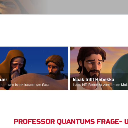
auer
Isaak trifft Rebekka
ham und Isaak trauern um Sara.
Isaac trifft Rebekka zum ersten Mal.
PROFESSOR QUANTUMS FRAGE- 