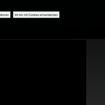
perbuch Bibel App
Deutschland / Deutsch
EINLOGGEN
ANMELDEN
ationen
Ich bin mit Cookies einverstanden
IDEO
RADIO
BIBEL APP