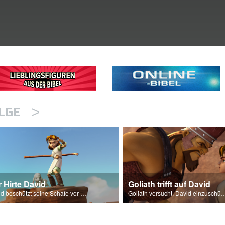
>
OLGE
 Hirte David
Goliath trifft auf David
David beschützt seine Schafe vor einem Löwen.
Goliath versucht, David einz