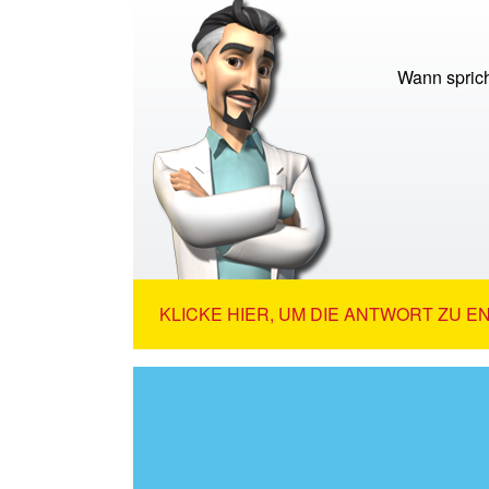
Wann sprich
KLICKE HIER, UM DIE ANTWORT ZU E