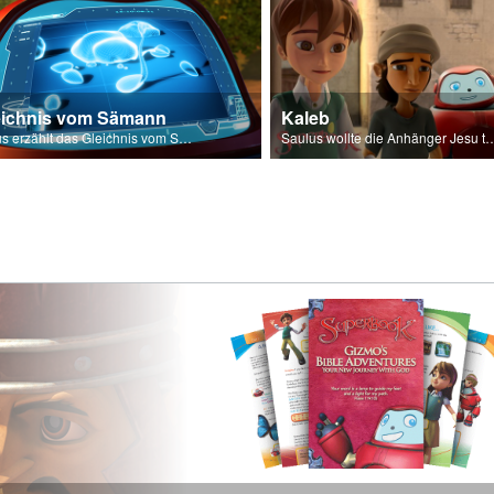
eichnis vom Sämann
Kaleb
Jesus erzählt das Gleichnis vom Sämann.
Saulus wollte die Anhänger