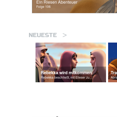
Ein Riesen Abenteuer
Folge 106
>
NEUESTE
Rebekka wird mitkommen
Tr
Rebekka beschließt, mit Elieser zu gehen, um Isaaks Frau zu werden.
Abra