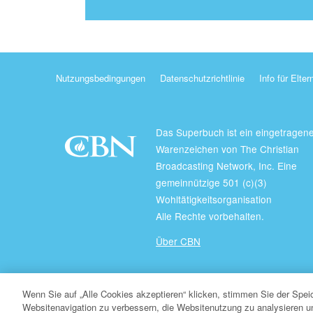
Nutzungsbedingungen
Datenschutzrichtlinie
Info für Elter
Das Superbuch ist ein eingetragen
Warenzeichen von The Christian
Broadcasting Network, Inc. Eine
gemeinnützige 501 (c)(3)
Wohltätigkeitsorganisation
Alle Rechte vorbehalten.
Über CBN
© Copyright 2026 Christian Broadcasting Network.
Wenn Sie auf „Alle Cookies akzeptieren“ klicken, stimmen Sie der Spe
Websitenavigation zu verbessern, die Websitenutzung zu analysieren 