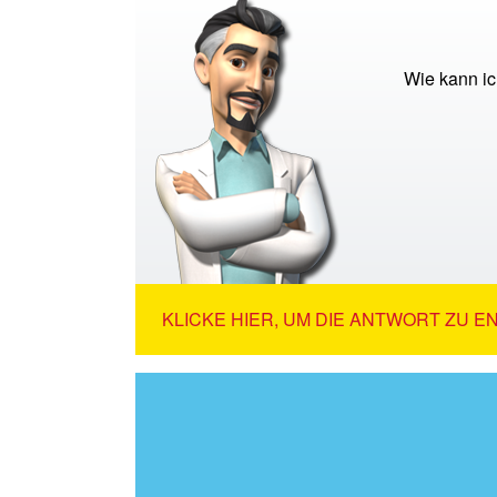
Wie kann ic
KLICKE HIER, UM DIE ANTWORT ZU E