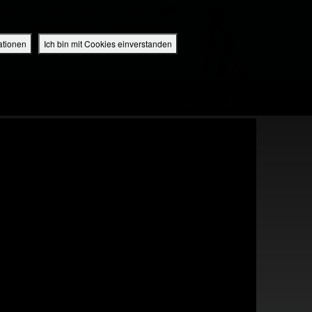
perbuch Bibel App
Deutschland / Deutsch
EINLOGGEN
ANMELDEN
ationen
Ich bin mit Cookies einverstanden
IDEO
RADIO
BIBEL APP