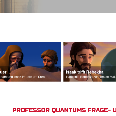
auer
Isaak trifft Rebekka
ham und Isaak trauern um Sara.
Isaac trifft Rebekka zum ersten Mal.
PROFESSOR QUANTUMS FRAGE- 