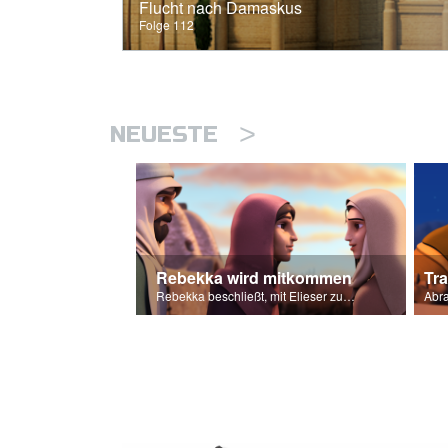
Flucht nach Damaskus
Folge 112
>
NEUESTE
Rebekka wird mitkommen
Tr
Rebekka beschließt, mit Elieser zu gehen, um Isaaks Frau zu werden.
Abra