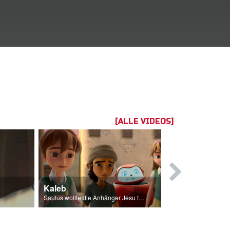
[ALLE VIDEOS]
Kaleb
Hohepriest
userwählt hatte.
Saulus wollte die Anhänger Jesu töten.