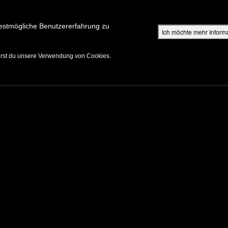
Su
estmögliche Benutzererfahrung zu
Ich möchte mehr Inform
ENTDECKEN
SHOP FÜR ELTERN
EPISODEN
BIBEL
V
erst du unsere Verwendung von Cookies.