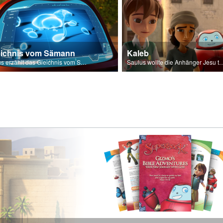
eichnis vom Sämann
Kaleb
Jesus erzählt das Gleichnis vom Sämann.
Saulus wollte die Anhänger