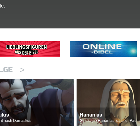
te.
>
OLGE
ulus
Hananias
cht nach Damaskus
Gott sagte Hananias, dass er Paulus a