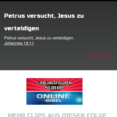
ggen
Petrus versucht, Jesus zu
den
verteidigen
he ändern
Petrus versucht, Jesus zu verteidigen.
Johannes 18:11
MEHR CLIPS AUS DIESER FOLGE