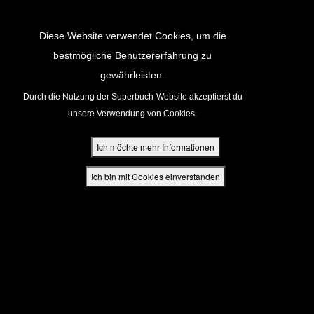
Return to Content
Diese Website verwendet Cookies, um die
bestmögliche Benutzererfahrung zu
gewährleisten.
cken
Durch die Nutzung der Superbuch-Website akzeptierst du
unsere Verwendung von Cookies.
ür Eltern
Ich möchte mehr Informationen
den
Ich bin mit Cookies einverstanden
App
buch Bibel App