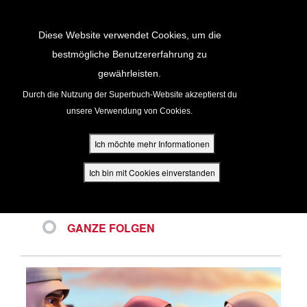
Return to Content
Diese Website verwendet Cookies, um die
bestmögliche Benutzererfahrung zu
VIDEOS
gewährleisten.
cken
Durch die Nutzung der Superbuch-Website akzeptierst du
unsere Verwendung von Cookies.
ür Eltern
Ich möchte mehr Informationen
NEUESTE
den
Ich bin mit Cookies einverstanden
BELIEBTE VIDEOS
VIDEOCLIPS
GANZE FOLGEN
App
buch Bibel App