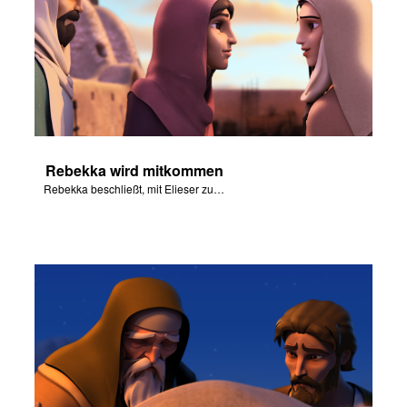
ggen
den
he ändern
Rebekka wird mitkommen
Rebekka beschließt, mit Elieser zu gehen, um Isaaks Frau zu werden.