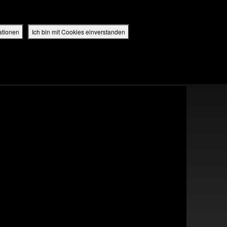
perbuch Bibel App
Deutschland / Deutsch
EINLOGGEN
ANMELDEN
ationen
Ich bin mit Cookies einverstanden
IDEO
RADIO
BIBEL APP