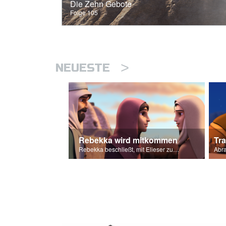
Die Zehn Gebote
Folge 105
>
NEUESTE
Rebekka wird mitkommen
Tr
Rebekka beschließt, mit Elieser zu gehen, um Isaaks Frau zu werden.
Abra