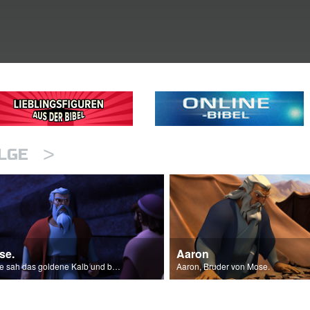
>
OLGE
se.
Aaron
Mose sah das goldene Kalb und brannte vor Zorn.
Aaron, Bruder von Mose.