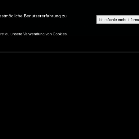
Su
estmögliche Benutzererfahrung zu
Ich möchte mehr Inform
ENTDECKEN
SHOP FÜR ELTERN
EPISODEN
BIBEL
V
erst du unsere Verwendung von Cookies.