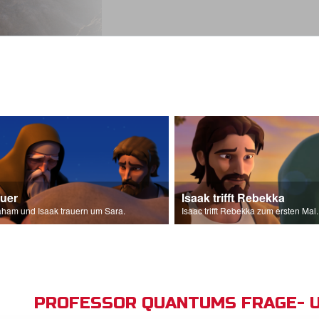
auer
Isaak trifft Rebekka
ham und Isaak trauern um Sara.
Isaac trifft Rebekka zum ersten Mal.
PROFESSOR QUANTUMS FRAGE- 