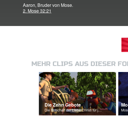
Aaron, Bruder von Mose.
2. Mose 32:21
MEHR CLIPS AUS DIESER F
Die Zehn Gebote
Mo
Die Botschaft der Liebe Christi für jeden von uns.