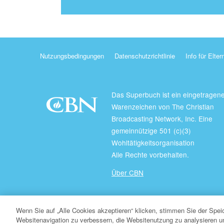
Nutzungsbedingungen
Datenschutzrichtlinie
Info für Elter
Das Superbuch ist ein eingetragen
Warenzeichen von The Christian
Broadcasting Network, Inc. Eine
gemeinnützige 501 (c)(3)
Wohltätigkeitsorganisation
Alle Rechte vorbehalten.
Über CBN
© Copyright 2026 Christian Broadcasting Network.
Wenn Sie auf „Alle Cookies akzeptieren“ klicken, stimmen Sie der Spe
Websitenavigation zu verbessern, die Websitenutzung zu analysieren 