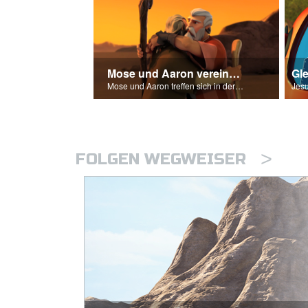
Mose und Aaron vereinen sich wieder
Gl
Mose und Aaron treffen sich in der Wildnis.
>
FOLGEN WEGWEISER