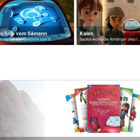
eichnis vom Sämann
Kaleb
Jesus erzählt das Gleichnis vom Sämann.
Saulus wollte die Anhänger