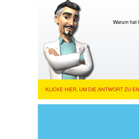
Warum hat G
KLICKE HIER, UM DIE ANTWORT ZU E