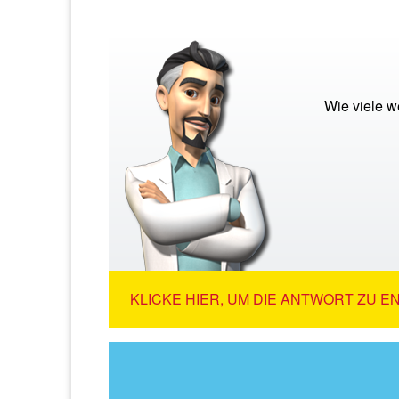
Wie viele 
KLICKE HIER, UM DIE ANTWORT ZU E