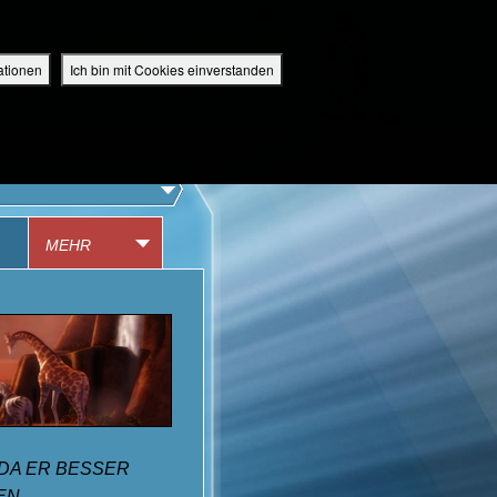
perbuch Bibel App
Deutschland / Deutsch
EINLOGGEN
ANMELDEN
ationen
Ich bin mit Cookies einverstanden
IDEO
RADIO
BIBEL APP