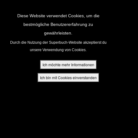
Return to Content
Diese Website verwendet Cookies, um die
bestmögliche Benutzererfahrung zu
gewährleisten.
cken
Durch die Nutzung der Superbuch-Website akzeptierst du
unsere Verwendung von Cookies.
ür Eltern
Ich möchte mehr Informationen
den
Ich bin mit Cookies einverstanden
App
buch Bibel App