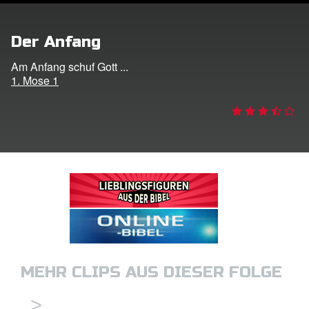
ggen
Der Anfang
den
Am Anfang schuf Gott ...
1. Mose 1
he ändern
MEHR CLIPS AUS DIESER FOLGE
>