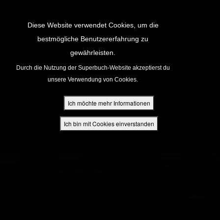
Return to Content
Diese Website verwendet Cookies, um die
bestmögliche Benutzererfahrung zu
gewährleisten.
cken
Durch die Nutzung der Superbuch-Website akzeptierst du
unsere Verwendung von Cookies.
ür Eltern
Ich möchte mehr Informationen
den
Ich bin mit Cookies einverstanden
App
buch Bibel App