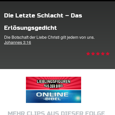
ggen
Die Letzte Schlacht – Das
den
Erlösungsgedicht
he ändern
Die Botschaft der Liebe Christi gilt jedem von uns.
Johannes 3:16
MEHR CLIPS AUS DIESER FOLGE