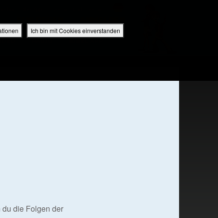
perbuch Bibel App
Deutschland / Deutsch
EINLOGGEN
ANMELDEN
ationen
Ich bin mit Cookies einverstanden
IDEO
RADIO
BIBEL APP
 du die Folgen der