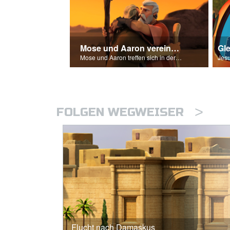
Mose und Aaron vereinen sich wieder
Gl
Mose und Aaron treffen sich in der Wildnis.
>
FOLGEN WEGWEISER
Flucht nach Damaskus