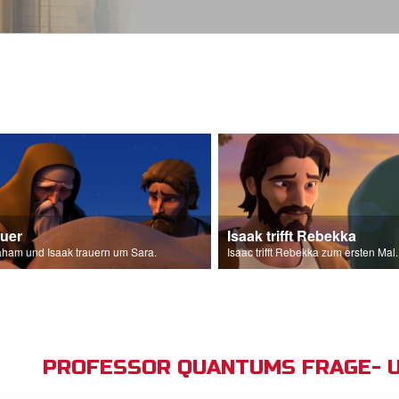
auer
Isaak trifft Rebekka
ham und Isaak trauern um Sara.
Isaac trifft Rebekka zum ersten Mal.
PROFESSOR QUANTUMS FRAGE- 