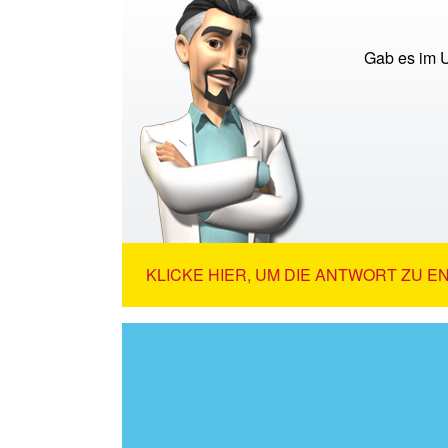
Gab es im U
KLICKE HIER, UM DIE ANTWORT ZU E