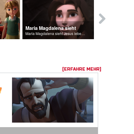
Maria Magdalena sieht
Der Fall vo
 Jesu töten.
Maria Magdalena sieht Jesus lebendig.
[ERFAHRE MEHR]