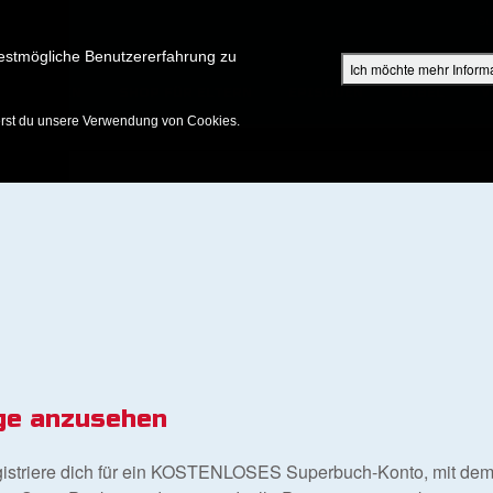
Su
estmögliche Benutzererfahrung zu
Ich möchte mehr Inform
ENTDECKEN
SHOP FÜR ELTERN
EPISODEN
BIBEL
V
erst du unsere Verwendung von Cookies.
ge anzusehen
gistriere dich für ein KOSTENLOSES Superbuch-Konto, mit dem