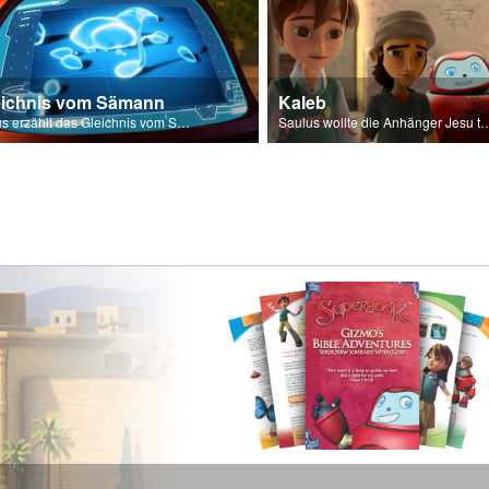
eichnis vom Sämann
Kaleb
Jesus erzählt das Gleichnis vom Sämann.
Saulus wollte die Anhänger