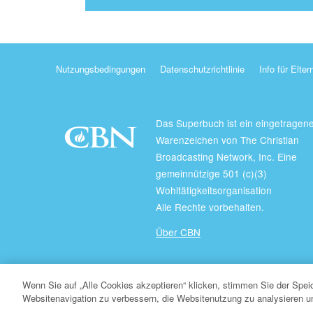
Nutzungsbedingungen
Datenschutzrichtlinie
Info für Elter
Das Superbuch ist ein eingetragen
Warenzeichen von The Christian
Broadcasting Network, Inc. Eine
gemeinnützige 501 (c)(3)
Wohltätigkeitsorganisation
Alle Rechte vorbehalten.
Über CBN
© Copyright 2026 Christian Broadcasting Network.
Wenn Sie auf „Alle Cookies akzeptieren“ klicken, stimmen Sie der Spe
Websitenavigation zu verbessern, die Websitenutzung zu analysieren 