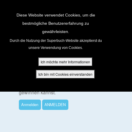
Return to Content
Diese Website verwendet Cookies, um die
bestmögliche Benutzererfahrung zu
gewährleisten.
cken
Durch die Nutzung der Superbuch-Website akzeptierst du
unsere Verwendung von Cookies.
Um diese Folge anzusehen
ür Eltern
Ich möchte mehr Informationen
Melde dich an oder registriere dich für ein
den
KOSTENLOSES Superbuch-Konto, mit dem
Ich bin mit Cookies einverstanden
du die Folgen der zweiten Staffel ansehen,
SuperPunkte verdienen und tolle Preise
gewinnen kannst.
Anmelden
ANMELDEN
App
buch Bibel App