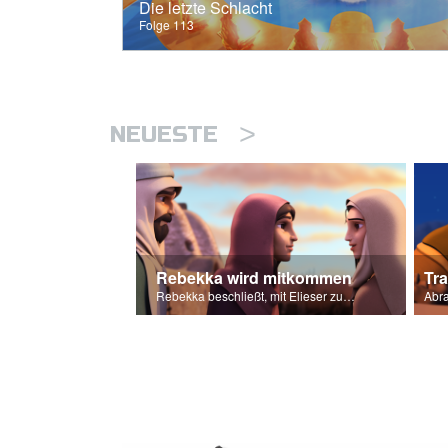
Die letzte Schlacht
Folge 113
>
NEUESTE
Rebekka wird mitkommen
Tr
Rebekka beschließt, mit Elieser zu gehen, um Isaaks Frau zu werden.
Abra