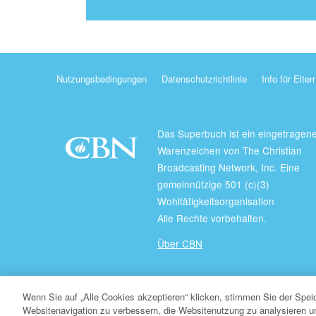
Nutzungsbedingungen
Datenschutzrichtlinie
Info für Elter
Das Superbuch ist ein eingetragen
Warenzeichen von The Christian
Broadcasting Network, Inc. Eine
gemeinnützige 501 (c)(3)
Wohltätigkeitsorganisation
Alle Rechte vorbehalten.
Über CBN
© Copyright 2026 Christian Broadcasting Network.
Wenn Sie auf „Alle Cookies akzeptieren“ klicken, stimmen Sie der Spe
Websitenavigation zu verbessern, die Websitenutzung zu analysieren 