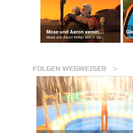
Mose und Aaron vereinen sich wieder
Gl
Mose und Aaron treffen sich in der Wildnis.
>
FOLGEN WEGWEISER