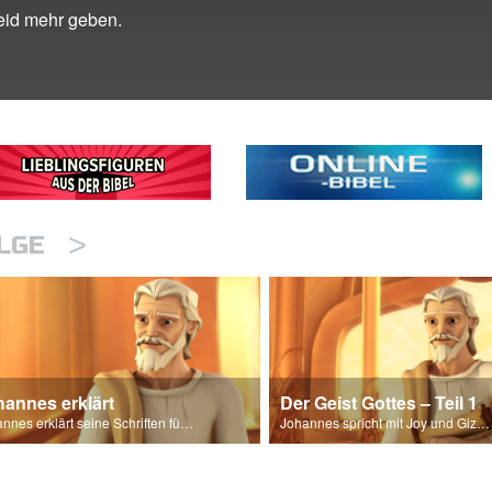
eid mehr geben.
>
OLGE
hannes erklärt
Der Geist Gottes – Teil 1
Johannes erklärt seine Schriften für das Buch der Offenbarung.
Johannes spricht mit Joy und Gizmo über den Heiligen Geist.