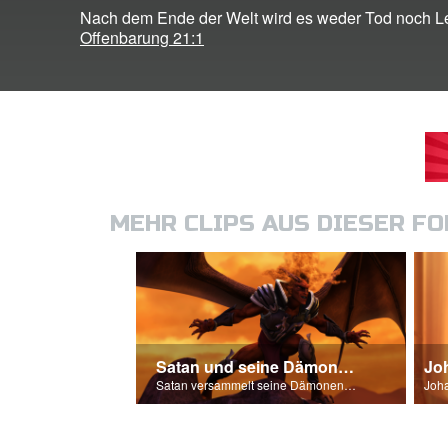
Nach dem Ende der Welt wird es weder Tod noch L
Offenbarung 21:1
MEHR CLIPS AUS DIESER F
Satan und seine Dämonen
Jo
Satan versammelt seine Dämonen für die letzte Schlacht – Armageddon!