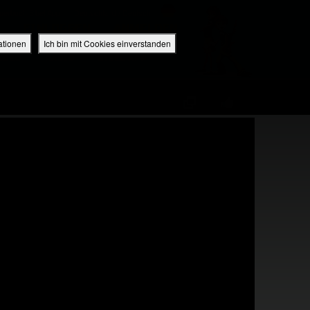
perbuch Bibel App
Deutschland / Deutsch
EINLOGGEN
ANMELDEN
ationen
Ich bin mit Cookies einverstanden
IDEO
RADIO
BIBEL APP