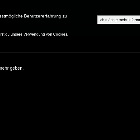
Su
estmögliche Benutzererfahrung zu
Ich möchte mehr Inform
ENTDECKEN
SHOP FÜR ELTERN
EPISODEN
BIBEL
V
erst du unsere Verwendung von Cookies.