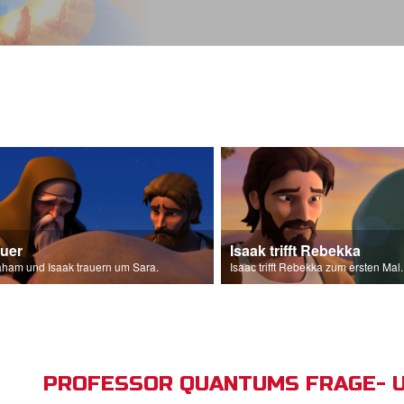
auer
Isaak trifft Rebekka
ham und Isaak trauern um Sara.
Isaac trifft Rebekka zum ersten Mal.
PROFESSOR QUANTUMS FRAGE- 