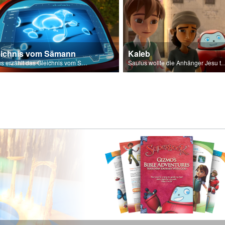
eichnis vom Sämann
Kaleb
Jesus erzählt das Gleichnis vom Sämann.
Saulus wollte die Anhänger