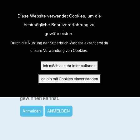
Return to Content
Diese Website verwendet Cookies, um die
bestmögliche Benutzererfahrung zu
gewährleisten.
cken
Durch die Nutzung der Superbuch-Website akzeptierst du
unsere Verwendung von Cookies.
Um diese Folge anzusehen
ür Eltern
Ich möchte mehr Informationen
Melde dich an oder registriere dich für ein
den
KOSTENLOSES Superbuch-Konto, mit dem
Ich bin mit Cookies einverstanden
du die Folgen der zweiten Staffel ansehen,
SuperPunkte verdienen und tolle Preise
gewinnen kannst.
Anmelden
ANMELDEN
App
buch Bibel App