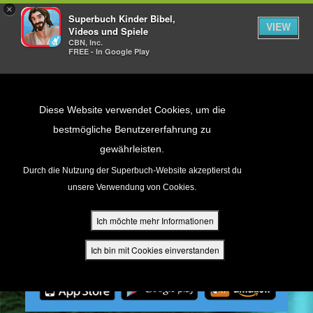
×
Superbuch Kinder Bibel,
VIEW
Videos und Spiele
CBN, Inc.
FREE - In Google Play
Return to Content
Diese Website verwendet Cookies, um die
bestmögliche Benutzererfahrung zu
gewährleisten.
cken
Durch die Nutzung der Superbuch-Website akzeptierst du
unsere Verwendung von Cookies.
ür Eltern
Ich möchte mehr Informationen
den
Ich bin mit Cookies einverstanden