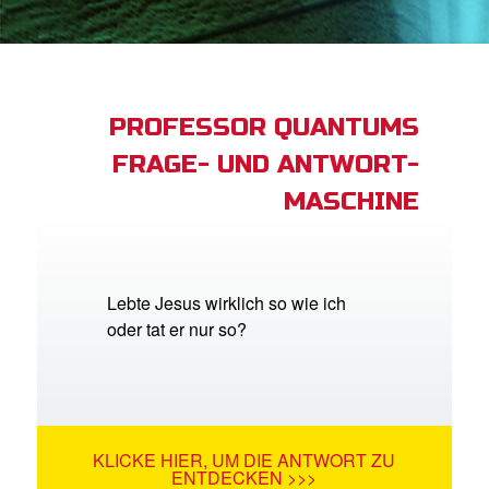
App
buch Bibel App
PROFESSOR QUANTUMS
FRAGE- UND ANTWORT-
ggen
MASCHINE
den
he ändern
Lebte Jesus wirklich so wie ich
oder tat er nur so?
KLICKE HIER, UM DIE ANTWORT ZU
ENTDECKEN >>>