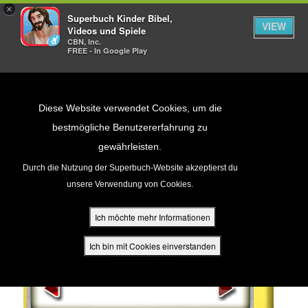
×
Superbuch Kinder Bibel,
VIEW
Videos und Spiele
CBN, Inc.
FREE - In Google Play
Return to Content
Diese Website verwendet Cookies, um die
bestmögliche Benutzererfahrung zu
PROFESSOR QUANTUMS
gewährleisten.
cken
ANTWORTMASCHINE
Durch die Nutzung der Superbuch-Website akzeptierst du
unsere Verwendung von Cookies.
ür Eltern
Ich möchte mehr Informationen
den
Ich bin mit Cookies einverstanden
KATEGORIE
Die Hölle
Der