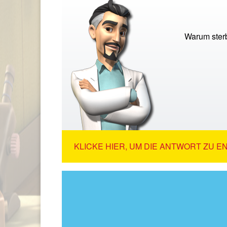
Warum sterb
KLICKE HIER, UM DIE ANTWORT ZU E