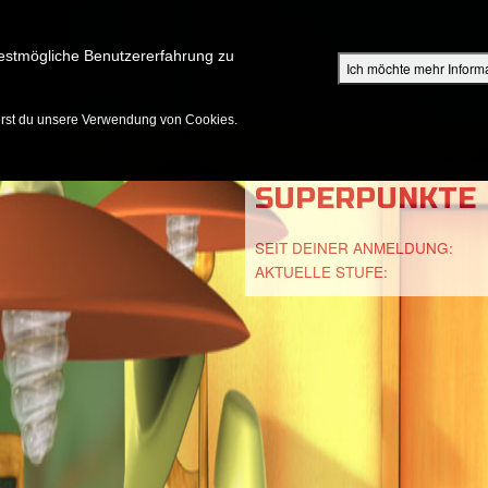
Su
estmögliche Benutzererfahrung zu
Ich möchte mehr Inform
ENTDECKEN
SHOP FÜR ELTERN
EPISODEN
BIBEL
V
erst du unsere Verwendung von Cookies.
SUPERPUNKTE
SEIT DEINER ANMELDUNG:
AKTUELLE STUFE: