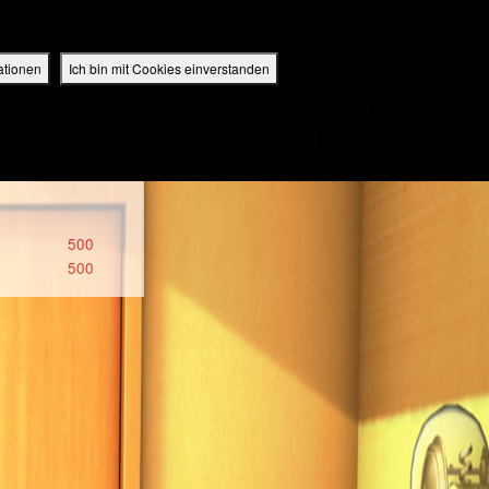
perbuch Bibel App
Deutschland / Deutsch
EINLOGGEN
ANMELDEN
ationen
Ich bin mit Cookies einverstanden
IDEO
RADIO
BIBEL APP
500
500