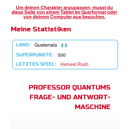
Um deinen Charakter anzupassen, musst du
diese Seite von einem Tablet im Querformat oder
App
von deinem Computer aus besuchen.
Meine Statistiken
buch Bibel App
ggen
Guatemala
LAND:
den
500
SUPERPUNKTE:
Harvest Rush
LETZTES SPIEL:
he ändern
PROFESSOR QUANTUMS
FRAGE- UND ANTWORT-
MASCHINE