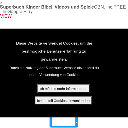
×
Superbuch Kinder Bibel, Videos und Spiele
CBN, Inc.
FREE
- In Google Play
VIEW
Return to Content
Diese Website verwendet Cookies, um die
bestmögliche Benutzererfahrung zu
gewährleisten.
cken
Durch die Nutzung der Superbuch-Website akzeptierst du
unsere Verwendung von Cookies.
ür Eltern
Ich möchte mehr Informationen
den
Ich bin mit Cookies einverstanden