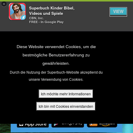
×
Superbuch Kinder Bibel,
VIEW
Videos und Spiele
CBN, Inc.
FREE - In Google Play
Return to Content
Diese Website verwendet Cookies, um die
bestmögliche Benutzererfahrung zu
gewährleisten.
cken
Durch die Nutzung der Superbuch-Website akzeptierst du
unsere Verwendung von Cookies.
ür Eltern
Ich möchte mehr Informationen
den
Ich bin mit Cookies einverstanden