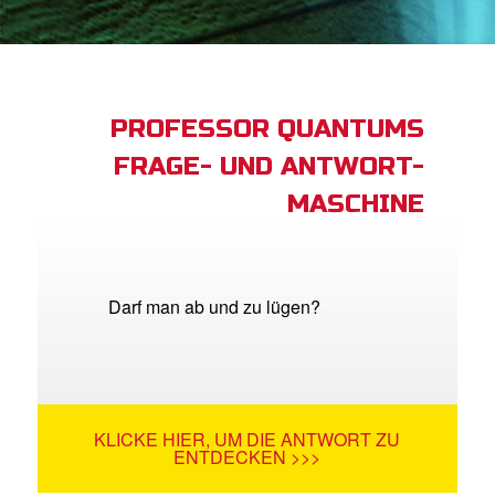
App
buch Bibel App
PROFESSOR QUANTUMS
FRAGE- UND ANTWORT-
ggen
MASCHINE
den
he ändern
Darf man ab und zu lügen?
KLICKE HIER, UM DIE ANTWORT ZU
ENTDECKEN >>>