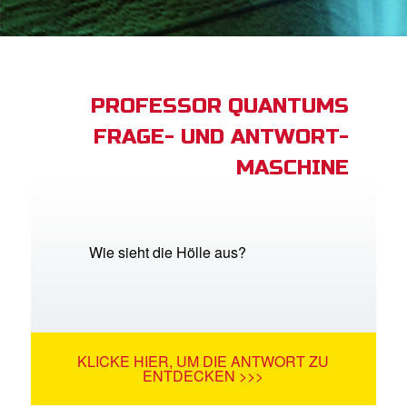
App
buch Bibel App
PROFESSOR QUANTUMS
FRAGE- UND ANTWORT-
ggen
MASCHINE
den
he ändern
Wie sieht die Hölle aus?
KLICKE HIER, UM DIE ANTWORT ZU
ENTDECKEN >>>