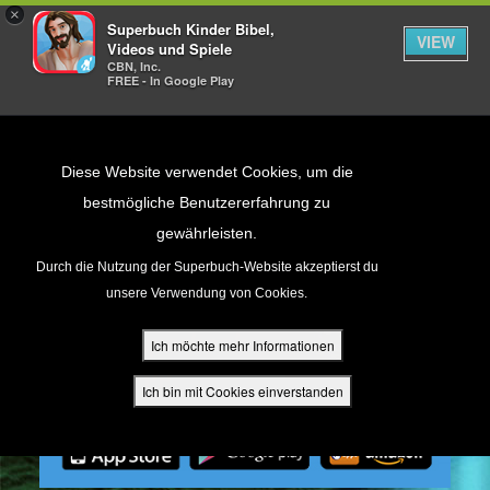
×
Superbuch Kinder Bibel,
VIEW
Videos und Spiele
CBN, Inc.
FREE - In Google Play
Return to Content
Diese Website verwendet Cookies, um die
bestmögliche Benutzererfahrung zu
gewährleisten.
cken
Durch die Nutzung der Superbuch-Website akzeptierst du
unsere Verwendung von Cookies.
ür Eltern
Ich möchte mehr Informationen
den
Ich bin mit Cookies einverstanden