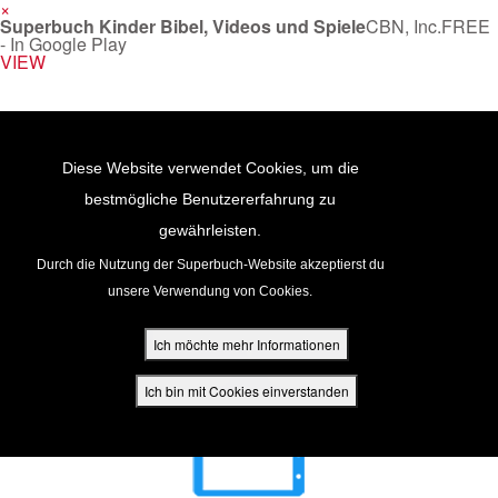
×
Superbuch Kinder Bibel, Videos und Spiele
CBN, Inc.
FREE
- In Google Play
VIEW
Return to Content
Diese Website verwendet Cookies, um die
bestmögliche Benutzererfahrung zu
gewährleisten.
cken
Durch die Nutzung der Superbuch-Website akzeptierst du
unsere Verwendung von Cookies.
ür Eltern
Ich möchte mehr Informationen
den
Ich bin mit Cookies einverstanden