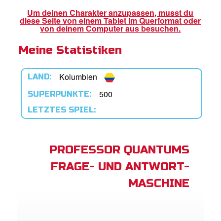
Um deinen Charakter anzupassen, musst du
diese Seite von einem Tablet im Querformat oder
App
von deinem Computer aus besuchen.
Meine Statistiken
buch Bibel App
ggen
Kolumbien
LAND:
den
500
SUPERPUNKTE:
LETZTES SPIEL:
he ändern
PROFESSOR QUANTUMS
FRAGE- UND ANTWORT-
MASCHINE