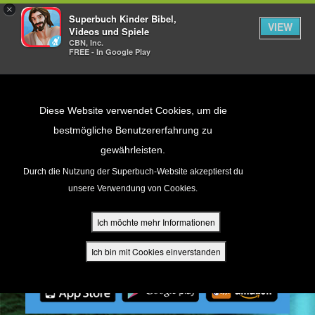
×
Superbuch Kinder Bibel,
VIEW
Videos und Spiele
CBN, Inc.
FREE - In Google Play
Return to Content
Diese Website verwendet Cookies, um die
bestmögliche Benutzererfahrung zu
gewährleisten.
cken
Durch die Nutzung der Superbuch-Website akzeptierst du
unsere Verwendung von Cookies.
ür Eltern
Ich möchte mehr Informationen
den
Ich bin mit Cookies einverstanden