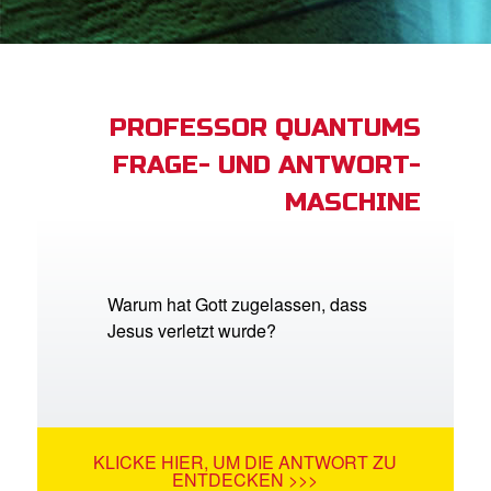
App
buch Bibel App
PROFESSOR QUANTUMS
FRAGE- UND ANTWORT-
ggen
MASCHINE
den
he ändern
Warum hat Gott zugelassen, dass
Jesus verletzt wurde?
KLICKE HIER, UM DIE ANTWORT ZU
ENTDECKEN >>>