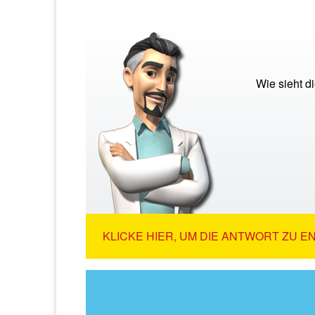
Wie sieht d
KLICKE HIER, UM DIE ANTWORT ZU E