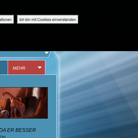
perbuch Bibel App
Deutschland / Deutsch
EINLOGGEN
ANMELDEN
ationen
Ich bin mit Cookies einverstanden
IDEO
RADIO
BIBEL APP