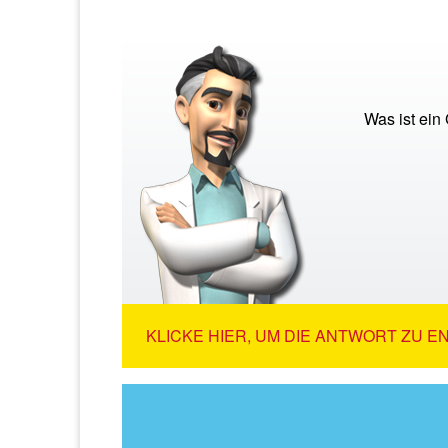
Was ist ein
KLICKE HIER, UM DIE ANTWORT ZU E