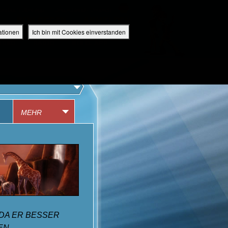
perbuch Bibel App
Deutschland / Deutsch
EINLOGGEN
ANMELDEN
ationen
Ich bin mit Cookies einverstanden
IDEO
RADIO
BIBEL APP