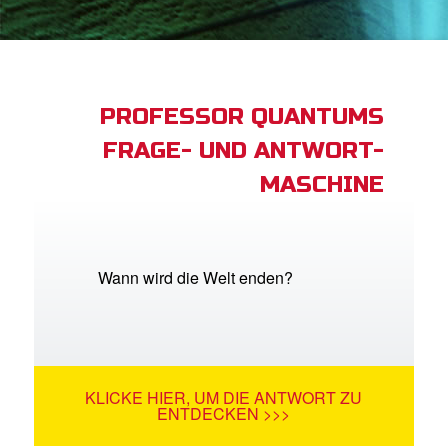
App
buch Bibel App
PROFESSOR QUANTUMS
FRAGE- UND ANTWORT-
ggen
MASCHINE
den
he ändern
Wann wird die Welt enden?
KLICKE HIER, UM DIE ANTWORT ZU
ENTDECKEN >>>