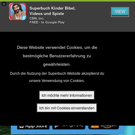
×
Superbuch Kinder Bibel,
VIEW
Videos und Spiele
CBN, Inc.
FREE - In Google Play
Return to Content
Diese Website verwendet Cookies, um die
bestmögliche Benutzererfahrung zu
gewährleisten.
cken
Durch die Nutzung der Superbuch-Website akzeptierst du
unsere Verwendung von Cookies.
ür Eltern
Ich möchte mehr Informationen
den
Ich bin mit Cookies einverstanden