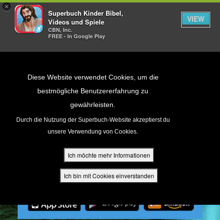
×
Superbuch Kinder Bibel,
VIEW
Videos und Spiele
CBN, Inc.
FREE - In Google Play
Return to Content
Diese Website verwendet Cookies, um die
bestmögliche Benutzererfahrung zu
gewährleisten.
cken
Durch die Nutzung der Superbuch-Website akzeptierst du
unsere Verwendung von Cookies.
ür Eltern
Ich möchte mehr Informationen
den
Ich bin mit Cookies einverstanden