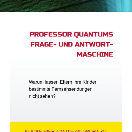
App
buch Bibel App
PROFESSOR QUANTUMS
FRAGE- UND ANTWORT-
ggen
MASCHINE
den
he ändern
Warum lassen Eltern ihre Kinder
bestimmte Fernsehsendungen
nicht sehen?
KLICKE HIER, UM DIE ANTWORT ZU