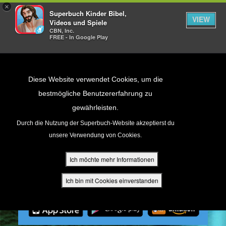
×
Superbuch Kinder Bibel,
VIEW
Videos und Spiele
CBN, Inc.
FREE - In Google Play
Return to Content
Diese Website verwendet Cookies, um die
bestmögliche Benutzererfahrung zu
gewährleisten.
cken
Durch die Nutzung der Superbuch-Website akzeptierst du
unsere Verwendung von Cookies.
ür Eltern
Ich möchte mehr Informationen
den
Ich bin mit Cookies einverstanden