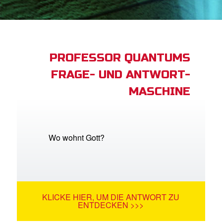
App
buch Bibel App
PROFESSOR QUANTUMS
FRAGE- UND ANTWORT-
ggen
MASCHINE
den
he ändern
Wo wohnt Gott?
KLICKE HIER, UM DIE ANTWORT ZU
ENTDECKEN >>>