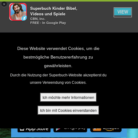
×
Superbuch Kinder Bibel,
VIEW
Videos und Spiele
CBN, Inc.
FREE - In Google Play
Return to Content
Diese Website verwendet Cookies, um die
bestmögliche Benutzererfahrung zu
gewährleisten.
cken
Durch die Nutzung der Superbuch-Website akzeptierst du
unsere Verwendung von Cookies.
ür Eltern
Ich möchte mehr Informationen
den
Ich bin mit Cookies einverstanden