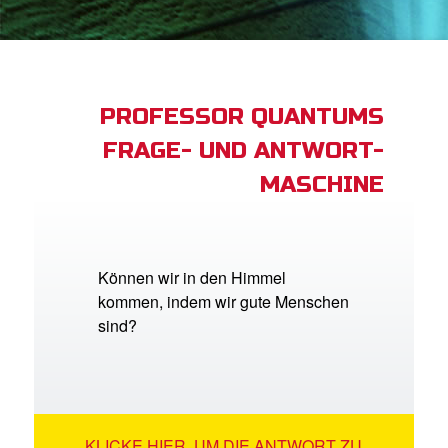
App
buch Bibel App
PROFESSOR QUANTUMS
FRAGE- UND ANTWORT-
ggen
MASCHINE
den
he ändern
Können wir in den Himmel
kommen, indem wir gute Menschen
sind?
KLICKE HIER, UM DIE ANTWORT ZU