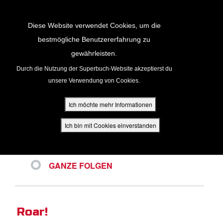
Return to Content
Diese Website verwendet Cookies, um die
bestmögliche Benutzererfahrung zu
VIDEOS
gewährleisten.
cken
Durch die Nutzung der Superbuch-Website akzeptierst du
unsere Verwendung von Cookies.
ür Eltern
Ich möchte mehr Informationen
NEUESTE
den
Ich bin mit Cookies einverstanden
BELIEBTE VIDEOS
VIDEOCLIPS
GANZE FOLGEN
App
Roar!
buch Bibel App