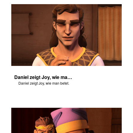
ggen
den
he ändern
Daniel zeigt Joy, wie man betet.
Daniel zeigt Joy, wie man betet.